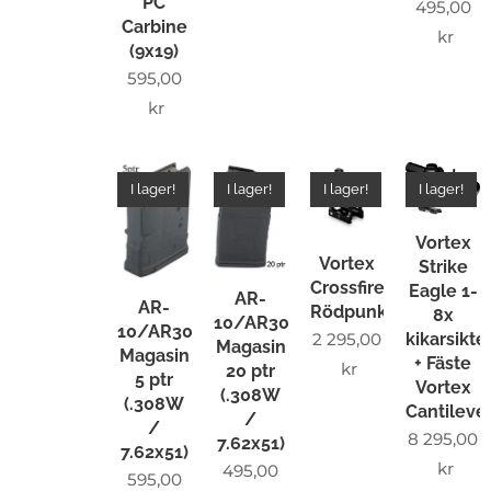
PC
495,00
Carbine
kr
(9x19)
595,00
kr
I lager!
I lager!
I lager!
I lager!
Vortex
Vortex
Strike
Crossfire
Eagle 1-
AR-
AR-
Rödpunktsikte
8x
10/AR308
10/AR308
2 295,00
kikarsikte
Magasin
Magasin
+ Fäste
kr
20 ptr
5 ptr
Vortex
(.308W
(.308W
Cantileve
/
/
8 295,00
7.62x51)
7.62x51)
kr
495,00
595,00