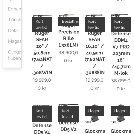
Enhandsvapen
Tjänster
Kort
Beställningsvara
Kort
Kort
Ruger
AR-10
AR-10
Daniel
lev tid
lev tid
lev tid
Delar
Precision
Ruger
Ruger
Defense
Rifle
SFAR
SFAR
DDM4
Magasin
(.338LM)
20" /
16,10" /
V7 PRO
Övriga
38 900,0
50,8cm
40,9cm
.223rem
tillbehör
(7.62NATO
(7.62NATO
18"
0
kr
/
/
/45,7cm
.308WIN)
.308WIN)
M-lok
19 999,0
19 999,0
38 099,0
0
kr
0
kr
0
kr
Kort
Kort
I lager!
I lager!
Daniel
lev tid
lev tid
Daniel
Defense
Defense
DD5 V2
Glockmagasin
Glockmag
DD5 V4