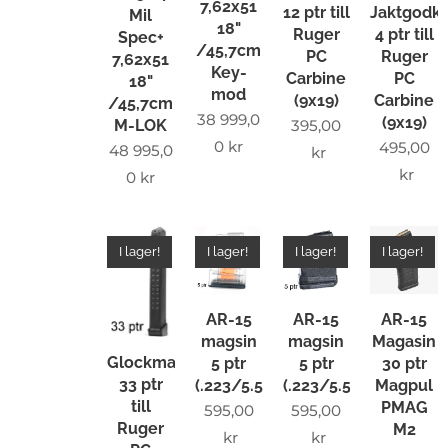
7,62x51
12 ptr till
Jaktgodk
Mil
18"
Ruger
4 ptr till
Spec+
/45,7cm
PC
Ruger
7,62x51
Key-
Carbine
PC
18"
mod
(9x19)
Carbine
/45,7cm
38 999,0
(9x19)
395,00
M-LOK
0
kr
495,00
48 995,0
kr
kr
0
kr
I lager!
I lager!
I lager!
I lager!
AR-15
AR-15
AR-15
magsin
magsin
Magasin
Glockmagasin
5 ptr
5 ptr
30 ptr
33 ptr
(.223/5.56/.300Blk)
(.223/5.56/.300Blk)
Magpul
till
PMAG
595,00
595,00
Ruger
M2
kr
kr