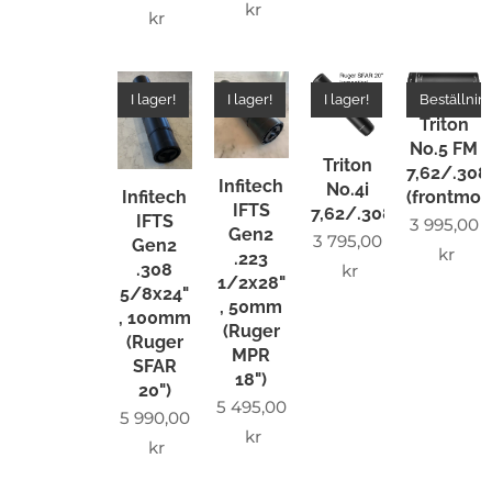
kr
kr
I lager!
I lager!
I lager!
Beställnin
Triton
No.5 FM
Triton
7,62/.308
Infitech
No.4i
(frontmon
Infitech
IFTS
7,62/.308
IFTS
3 995,00
Gen2
3 795,00
Gen2
kr
.223
.308
kr
1/2x28"
5/8x24"
, 50mm
, 100mm
(Ruger
(Ruger
MPR
SFAR
18")
20")
5 495,00
5 990,00
kr
kr