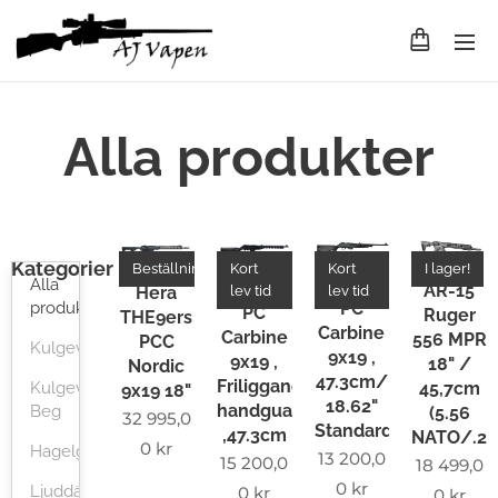
Alla produkter
Kategorier
Beställningsvara
Kort
Kort
I lager!
Ruger
Alla
Ruger
AR-15
lev tid
lev tid
Hera
produkter
PC
PC
Ruger
THE9ers
Carbine
Carbine
556 MPR
PCC
Kulgevär
9x19 ,
9x19 ,
18" /
Nordic
47.3cm/
Friliggande
45,7cm
Kulgevär
9x19 18"
18.62"
handguard
Beg
(5.56
32 995,0
Standard
,47.3cm
NATO/.2
0
kr
Hagelgevär
13 200,0
15 200,0
18 499,0
0
kr
Ljuddämpare
0
kr
0
kr