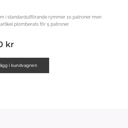
m i standardutförande rymmer 10 patroner men
 artikel plomberats för 5 patroner.
0
kr
ägg i kundvagnen