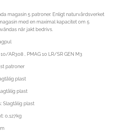
da magasin 5 patroner. Enligt naturvårdsverket
 magasin med en maximal kapacitet om 5
vändas när jakt bedrivs.
agpul
R-10/AR308 , PMAG 10 LR/SR GEN M3
5st patroner
agtålig plast
agtålig plast
: Slagtålig plast
t: 0,127kg
mm