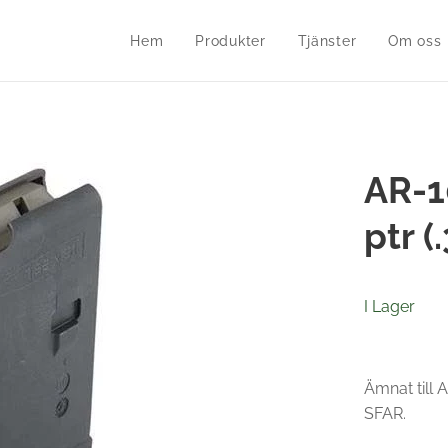
Hem
Produkter
Tjänster
Om oss
AR-1
ptr 
I Lager
Ämnat till
SFAR.