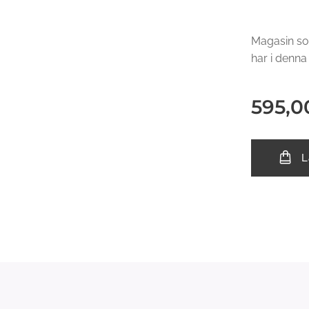
Magasin so
har i denna
595,0
L