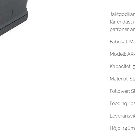
Jaktgodkän
får endast
patroner an
Fabrikat: M
Modell: A
Kapacitet: 
Material: Sl
Follower: Sl
Feeding lips
Leveransvik
Höjd: 146