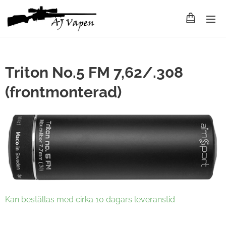
Triton No.5 FM 7,62/.308
(frontmonterad)
Kan beställas med cirka 10 dagars leveranstid